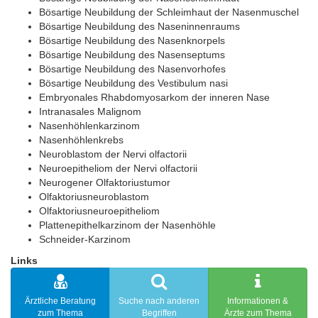
Bösartige Neubildung der Schleimhaut der Nasenmuschel
Bösartige Neubildung des Naseninnenraums
Bösartige Neubildung des Nasenknorpels
Bösartige Neubildung des Nasenseptums
Bösartige Neubildung des Nasenvorhofes
Bösartige Neubildung des Vestibulum nasi
Embryonales Rhabdomyosarkom der inneren Nase
Intranasales Malignom
Nasenhöhlenkarzinom
Nasenhöhlenkrebs
Neuroblastom der Nervi olfactorii
Neuroepitheliom der Nervi olfactorii
Neurogener Olfaktoriustumor
Olfaktoriusneuroblastom
Olfaktoriusneuroepitheliom
Plattenepithelkarzinom der Nasenhöhle
Schneider-Karzinom
Links
Ärztliche Beratung
Suche nach anderen
Informationen &
zum Thema
Begriffen
Ärzte zum Thema