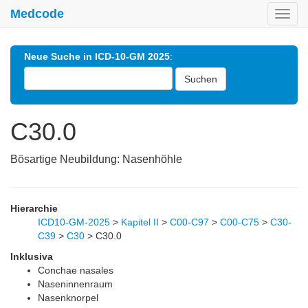
Medcode
Toggl
navig
Neue Suche in ICD-10-GM 2025
:
Suchen
C30.0
Bösartige Neubildung: Nasenhöhle
Hierarchie
ICD10-GM-2025
>
Kapitel II
>
C00-C97
>
C00-C75
>
C30-
C39
>
C30
>
C30.0
Inklusiva
Conchae nasales
Naseninnenraum
Nasenknorpel