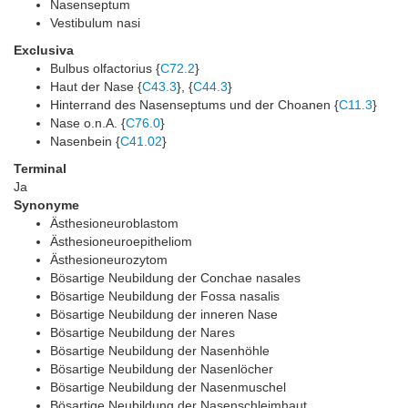
Nasenseptum
Vestibulum nasi
Exclusiva
Bulbus olfactorius {
C72.2
}
Haut der Nase {
C43.3
}, {
C44.3
}
Hinterrand des Nasenseptums und der Choanen {
C11.3
}
Nase o.n.A. {
C76.0
}
Nasenbein {
C41.02
}
Terminal
Ja
Synonyme
Ästhesioneuroblastom
Ästhesioneuroepitheliom
Ästhesioneurozytom
Bösartige Neubildung der Conchae nasales
Bösartige Neubildung der Fossa nasalis
Bösartige Neubildung der inneren Nase
Bösartige Neubildung der Nares
Bösartige Neubildung der Nasenhöhle
Bösartige Neubildung der Nasenlöcher
Bösartige Neubildung der Nasenmuschel
Bösartige Neubildung der Nasenschleimhaut