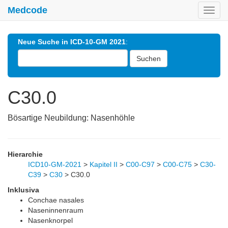
Medcode
Toggl
navig
Neue Suche in ICD-10-GM 2021
:
Suchen
C30.0
Bösartige Neubildung: Nasenhöhle
Hierarchie
ICD10-GM-2021
>
Kapitel II
>
C00-C97
>
C00-C75
>
C30-
C39
>
C30
>
C30.0
Inklusiva
Conchae nasales
Naseninnenraum
Nasenknorpel