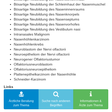
Bösartige Neubildung der Schleimhaut der Nasenmuschel
Bösartige Neubildung des Naseninnenraums
Bösartige Neubildung des Nasenknorpels
Bösartige Neubildung des Nasenseptums
Bösartige Neubildung des Nasenvorhofes
Bösartige Neubildung des Vestibulum nasi
Intranasales Malignom
Nasenhöhlenkarzinom
Nasenhöhlenkrebs
Neuroblastom der Nervi olfactorii
Neuroepitheliom der Nervi olfactorii
Neurogener Olfaktoriustumor
Olfaktoriusneuroblastom
Olfaktoriusneuroepitheliom
Plattenepithelkarzinom der Nasenhöhle
Schneider-Karzinom
Links
Ärztliche Beratung
Suche nach anderen
Informationen &
zum Thema
Begriffen
Ärzte zum Thema