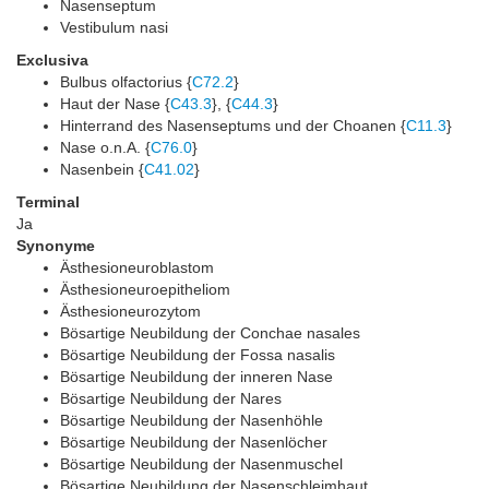
Nasenseptum
Vestibulum nasi
Exclusiva
Bulbus olfactorius {
C72.2
}
Haut der Nase {
C43.3
}, {
C44.3
}
Hinterrand des Nasenseptums und der Choanen {
C11.3
}
Nase o.n.A. {
C76.0
}
Nasenbein {
C41.02
}
Terminal
Ja
Synonyme
Ästhesioneuroblastom
Ästhesioneuroepitheliom
Ästhesioneurozytom
Bösartige Neubildung der Conchae nasales
Bösartige Neubildung der Fossa nasalis
Bösartige Neubildung der inneren Nase
Bösartige Neubildung der Nares
Bösartige Neubildung der Nasenhöhle
Bösartige Neubildung der Nasenlöcher
Bösartige Neubildung der Nasenmuschel
Bösartige Neubildung der Nasenschleimhaut