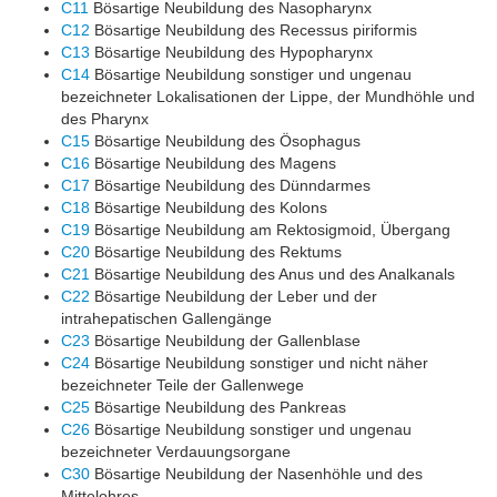
C11
Bösartige Neubildung des Nasopharynx
C12
Bösartige Neubildung des Recessus piriformis
C13
Bösartige Neubildung des Hypopharynx
C14
Bösartige Neubildung sonstiger und ungenau
bezeichneter Lokalisationen der Lippe, der Mundhöhle und
des Pharynx
C15
Bösartige Neubildung des Ösophagus
C16
Bösartige Neubildung des Magens
C17
Bösartige Neubildung des Dünndarmes
C18
Bösartige Neubildung des Kolons
C19
Bösartige Neubildung am Rektosigmoid, Übergang
C20
Bösartige Neubildung des Rektums
C21
Bösartige Neubildung des Anus und des Analkanals
C22
Bösartige Neubildung der Leber und der
intrahepatischen Gallengänge
C23
Bösartige Neubildung der Gallenblase
C24
Bösartige Neubildung sonstiger und nicht näher
bezeichneter Teile der Gallenwege
C25
Bösartige Neubildung des Pankreas
C26
Bösartige Neubildung sonstiger und ungenau
bezeichneter Verdauungsorgane
C30
Bösartige Neubildung der Nasenhöhle und des
Mittelohres