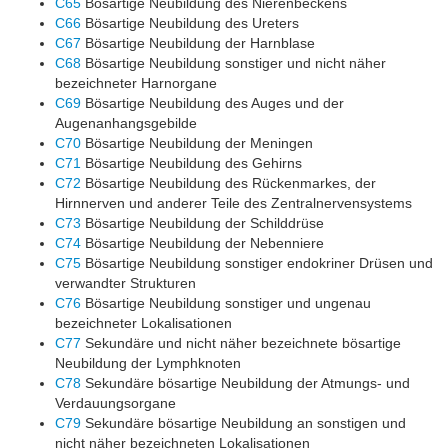
C65
Bösartige Neubildung des Nierenbeckens
C66
Bösartige Neubildung des Ureters
C67
Bösartige Neubildung der Harnblase
C68
Bösartige Neubildung sonstiger und nicht näher
bezeichneter Harnorgane
C69
Bösartige Neubildung des Auges und der
Augenanhangsgebilde
C70
Bösartige Neubildung der Meningen
C71
Bösartige Neubildung des Gehirns
C72
Bösartige Neubildung des Rückenmarkes, der
Hirnnerven und anderer Teile des Zentralnervensystems
C73
Bösartige Neubildung der Schilddrüse
C74
Bösartige Neubildung der Nebenniere
C75
Bösartige Neubildung sonstiger endokriner Drüsen und
verwandter Strukturen
C76
Bösartige Neubildung sonstiger und ungenau
bezeichneter Lokalisationen
C77
Sekundäre und nicht näher bezeichnete bösartige
Neubildung der Lymphknoten
C78
Sekundäre bösartige Neubildung der Atmungs- und
Verdauungsorgane
C79
Sekundäre bösartige Neubildung an sonstigen und
nicht näher bezeichneten Lokalisationen