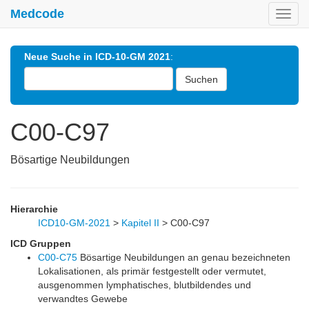
Medcode
Toggl
navig
Neue Suche in ICD-10-GM 2021
:
Suchen
C00-C97
Bösartige Neubildungen
Hierarchie
ICD10-GM-2021
>
Kapitel II
>
C00-C97
ICD Gruppen
C00-C75
Bösartige Neubildungen an genau bezeichneten
Lokalisationen, als primär festgestellt oder vermutet,
ausgenommen lymphatisches, blutbildendes und
verwandtes Gewebe