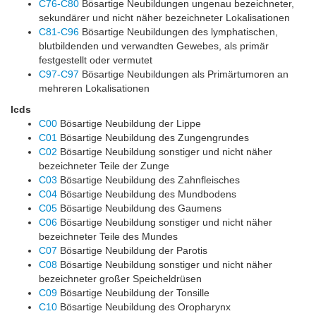
C76-C80
Bösartige Neubildungen ungenau bezeichneter,
sekundärer und nicht näher bezeichneter Lokalisationen
C81-C96
Bösartige Neubildungen des lymphatischen,
blutbildenden und verwandten Gewebes, als primär
festgestellt oder vermutet
C97-C97
Bösartige Neubildungen als Primärtumoren an
mehreren Lokalisationen
Icds
C00
Bösartige Neubildung der Lippe
C01
Bösartige Neubildung des Zungengrundes
C02
Bösartige Neubildung sonstiger und nicht näher
bezeichneter Teile der Zunge
C03
Bösartige Neubildung des Zahnfleisches
C04
Bösartige Neubildung des Mundbodens
C05
Bösartige Neubildung des Gaumens
C06
Bösartige Neubildung sonstiger und nicht näher
bezeichneter Teile des Mundes
C07
Bösartige Neubildung der Parotis
C08
Bösartige Neubildung sonstiger und nicht näher
bezeichneter großer Speicheldrüsen
C09
Bösartige Neubildung der Tonsille
C10
Bösartige Neubildung des Oropharynx