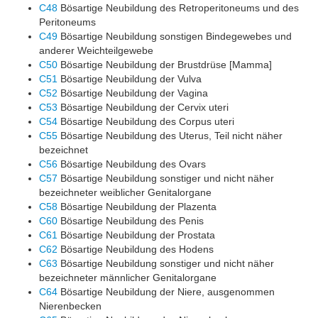
C48
Bösartige Neubildung des Retroperitoneums und des
Peritoneums
C49
Bösartige Neubildung sonstigen Bindegewebes und
anderer Weichteilgewebe
C50
Bösartige Neubildung der Brustdrüse [Mamma]
C51
Bösartige Neubildung der Vulva
C52
Bösartige Neubildung der Vagina
C53
Bösartige Neubildung der Cervix uteri
C54
Bösartige Neubildung des Corpus uteri
C55
Bösartige Neubildung des Uterus, Teil nicht näher
bezeichnet
C56
Bösartige Neubildung des Ovars
C57
Bösartige Neubildung sonstiger und nicht näher
bezeichneter weiblicher Genitalorgane
C58
Bösartige Neubildung der Plazenta
C60
Bösartige Neubildung des Penis
C61
Bösartige Neubildung der Prostata
C62
Bösartige Neubildung des Hodens
C63
Bösartige Neubildung sonstiger und nicht näher
bezeichneter männlicher Genitalorgane
C64
Bösartige Neubildung der Niere, ausgenommen
Nierenbecken