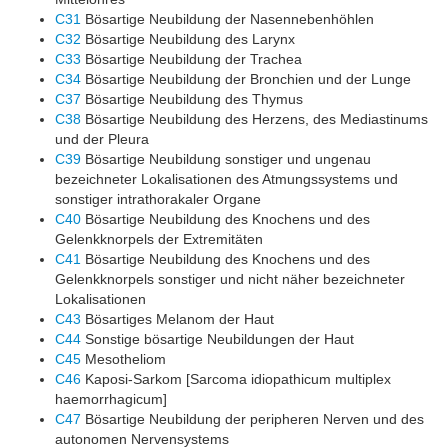
C31
Bösartige Neubildung der Nasennebenhöhlen
C32
Bösartige Neubildung des Larynx
C33
Bösartige Neubildung der Trachea
C34
Bösartige Neubildung der Bronchien und der Lunge
C37
Bösartige Neubildung des Thymus
C38
Bösartige Neubildung des Herzens, des Mediastinums
und der Pleura
C39
Bösartige Neubildung sonstiger und ungenau
bezeichneter Lokalisationen des Atmungssystems und
sonstiger intrathorakaler Organe
C40
Bösartige Neubildung des Knochens und des
Gelenkknorpels der Extremitäten
C41
Bösartige Neubildung des Knochens und des
Gelenkknorpels sonstiger und nicht näher bezeichneter
Lokalisationen
C43
Bösartiges Melanom der Haut
C44
Sonstige bösartige Neubildungen der Haut
C45
Mesotheliom
C46
Kaposi-Sarkom [Sarcoma idiopathicum multiplex
haemorrhagicum]
C47
Bösartige Neubildung der peripheren Nerven und des
autonomen Nervensystems