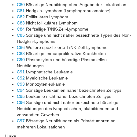
C80
Bösartige Neubildung ohne Angabe der Lokalisation
C81
Hodgkin-Lymphom [Lymphogranulomatose]
C82
Follikuläres Lymphom
C83
Nicht follikuläres Lymphom
C84
Reifzellige T/NK-Zell-Lymphome
C85
Sonstige und nicht näher bezeichnete Typen des Non-
Hodgkin-Lymphoms
C86
Weitere spezifizierte T/NK-Zell-Lymphome
C88
Bösartige immunproliferative Krankheiten
C90
Plasmozytom und bösartige Plasmazellen-
Neubildungen
C91
Lymphatische Leukämie
C92
Myeloische Leukämie
C93
Monozytenleukämie
C94
Sonstige Leukämien näher bezeichneten Zelltyps
C95
Leukämie nicht näher bezeichneten Zelltyps
C96
Sonstige und nicht näher bezeichnete bösartige
Neubildungen des lymphatischen, blutbildenden und
verwandten Gewebes
C97
Bösartige Neubildungen als Primärtumoren an
mehreren Lokalisationen
Links