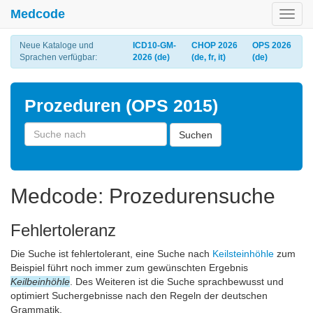
Medcode
Toggl
navig
Neue Kataloge und
ICD10-GM-
CHOP 2026
OPS 2026
Sprachen verfügbar:
2026 (de)
(de, fr, it)
(de)
Prozeduren (OPS 2015)
Suchen
Medcode: Prozedurensuche
Fehlertoleranz
Die Suche ist fehlertolerant, eine Suche nach
Keilsteinhöhle
zum
Beispiel führt noch immer zum gewünschten Ergebnis
Keilbeinhöhle
. Des Weiteren ist die Suche sprachbewusst und
optimiert Suchergebnisse nach den Regeln der deutschen
Grammatik.