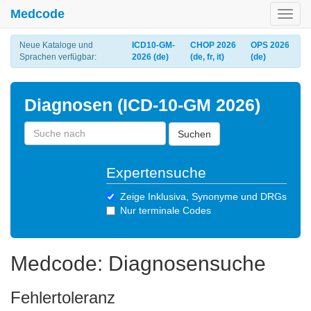
Medcode
Toggl
navig
Neue Kataloge und
ICD10-GM-
CHOP 2026
OPS 2026
Sprachen verfügbar:
2026 (de)
(de, fr, it)
(de)
Diagnosen (ICD-10-GM 2026)
Suchen
Expertensuche
Zeige Inklusiva, Synonyme und DRGs
Nur terminale Codes
Medcode: Diagnosensuche
Fehlertoleranz