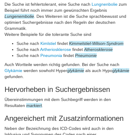
Die Suche ist fehlertolerant, eine Suche nach
Lungnenbolie
zum
Beispiel führt noch immer zum gewünschten Ergebnis
Lungenembolie
. Des Weiteren ist die Suche sprachbewusst und
optimiert Suchergebnisse nach den Regeln der deutschen
Grammatik.
Weitere Beispiele für die tolerante Suche sind
Suche nach
Kimlstiel
findet
Kimmelstiel-Wilson-Syndrom
Suche nach
Artheriosklerose
findet
Atherosklerose
Suche nach
Pneumonia
findet
Pneumonie
Auch Wortteile werden richtig gefunden. Bei der Suche nach
Glykämie
werden sowhohl Hyper
glykämie
als auch Hypo
glykämie
gefunden.
Hervorheben in Suchergebnissen
Übereinstimmungen mit dem Suchbegriff werden in den
Resultaten
markiert
.
Angereichert mit Zusatzinformationen
Neben der Bezeichnung des ICD-Codes wird auch in den
Inklusiva und Synonymen des Codes nach einer