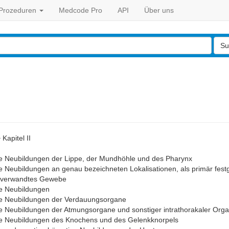
Prozeduren
Medcode Pro
API
Über uns
Su
>
Kapitel II
e Neubildungen der Lippe, der Mundhöhle und des Pharynx
e Neubildungen an genau bezeichneten Lokalisationen, als primär fes
d verwandtes Gewebe
e Neubildungen
e Neubildungen der Verdauungsorgane
e Neubildungen der Atmungsorgane und sonstiger intrathorakaler Org
e Neubildungen des Knochens und des Gelenkknorpels