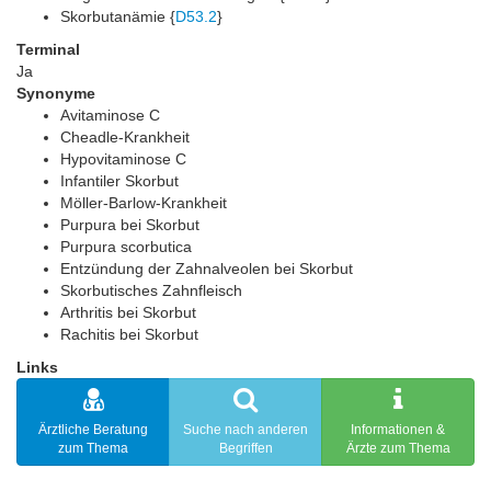
Skorbutanämie {
D53.2
}
Terminal
Ja
Synonyme
Avitaminose C
Cheadle-Krankheit
Hypovitaminose C
Infantiler Skorbut
Möller-Barlow-Krankheit
Purpura bei Skorbut
Purpura scorbutica
Entzündung der Zahnalveolen bei Skorbut
Skorbutisches Zahnfleisch
Arthritis bei Skorbut
Rachitis bei Skorbut
Links
Ärztliche Beratung
Suche nach anderen
Informationen &
zum Thema
Begriffen
Ärzte zum Thema