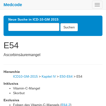
Medcode
Toggl
navig
Neue Suche in ICD-10-GM 2015
:
Suchen
E54
Ascorbinsäuremangel
Hierarchie
ICD10-GM-2015
>
Kapitel IV
>
E50-E64
>
E54
Inklusiva
Vitamin-C-Mangel
Skorbut
Exclusiva
Folgen des Vitamin-C-Mangels {
E64.2
}