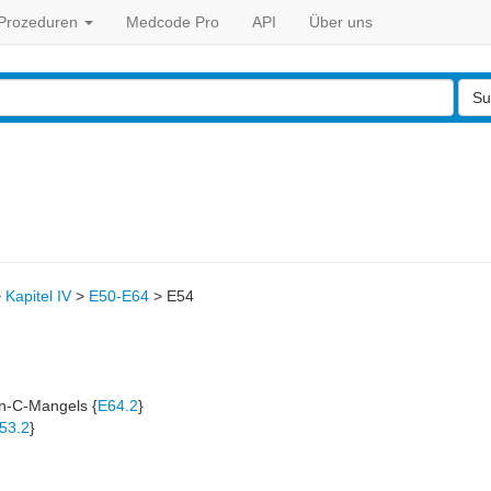
Prozeduren
Medcode Pro
API
Über uns
Su
>
Kapitel IV
>
E50-E64
>
E54
in-C-Mangels {
E64.2
}
53.2
}