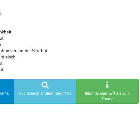
t
nkheit
ut
a
ahnalveolen bei Skorbut
nfleisch
ut
ut
Thema
Suche nach anderen Begriffen
Informationen & Ärzte zum
Thema