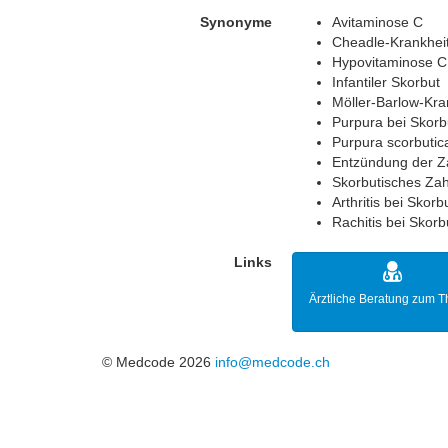
Synonyme
Avitaminose C
Cheadle-Krankhei
Hypovitaminose C
Infantiler Skorbut
Möller-Barlow-Kra
Purpura bei Skorb
Purpura scorbutic
Entzündung der Z
Skorbutisches Zah
Arthritis bei Skorb
Rachitis bei Skorb
Links
Ärztliche Beratung zum 
© Medcode 2026
info@medcode.ch