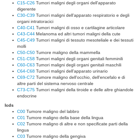
C15-C26
Tumori maligni degli organi dell'apparato
digerente
C30-C39
Tumori maligni dell'apparato respiratorio e degli
organi intratoracici
C40-C41
Tumori maligni di osso e cartilagine articolare
C43-C44
Melanoma ed altri tumori maligni della cute
C45-C49
Tumori maligni di tessuto mesoteliale e dei tessuti
molli
C50-C50
Tumore maligno della mammella
C51-C58
Tumori maligni degli organi genitali femminili
C60-C63
Tumori maligni degli organi genitali maschili
C64-C68
Tumori maligni dell'apparato urinario
C69-C72
Tumore maligno dell'occhio, dell'encefalo e di
altre parti del sistema nervoso centrale
C73-C75
Tumori maligni della tiroide e delle altre ghiandole
endocrine
Icds
C00
Tumore maligno del labbro
C01
Tumore maligno della base della lingua
C02
Tumore maligno di altre e non specificate parti della
lingua
C03
Tumore maligno della gengiva