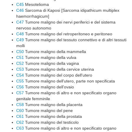
C45
Mesotelioma
C46
Sarcoma di Kaposi [Sarcoma idipathicum multiplex
haemorrhagicum]
C47
Tumore maligno dei nervi periferici e del sistema
nervoso autonomo
C48
Tumore maligno del retroperitoneo e peritoneo
C49
Tumore maligno del tessuto connettivo e di altri tessuti
molli
C50
Tumore maligno della mammella
C51
Tumore maligno della vulva
C52
Tumore maligno della vagina
C53
Tumore maligno della cervice uterina
C54
Tumore maligno del corpo dell'utero
C55
Tumore maligno dell'utero, parte non specificata
C56
Tumore maligno dell'ovaio
C57
Tumore maligno di altro e non specificato organo
genitale femminile
C58
Tumore maligno della placenta
C60
Tumore maligno del pene
C61
Tumore maligno della prostata
C62
Tumore maligno del testicolo
C63
Tumore maligno di altro e non specificato organo