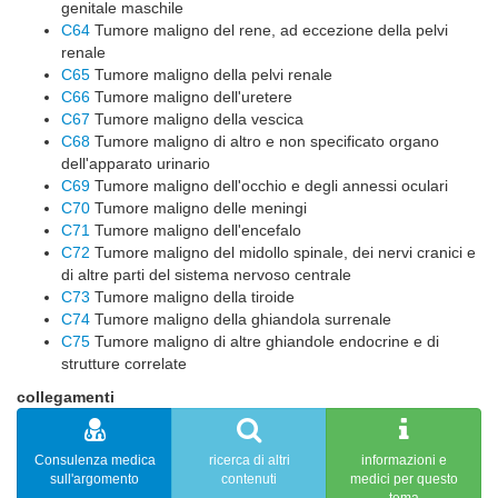
genitale maschile
C64
Tumore maligno del rene, ad eccezione della pelvi
renale
C65
Tumore maligno della pelvi renale
C66
Tumore maligno dell'uretere
C67
Tumore maligno della vescica
C68
Tumore maligno di altro e non specificato organo
dell'apparato urinario
C69
Tumore maligno dell'occhio e degli annessi oculari
C70
Tumore maligno delle meningi
C71
Tumore maligno dell'encefalo
C72
Tumore maligno del midollo spinale, dei nervi cranici e
di altre parti del sistema nervoso centrale
C73
Tumore maligno della tiroide
C74
Tumore maligno della ghiandola surrenale
C75
Tumore maligno di altre ghiandole endocrine e di
strutture correlate
collegamenti
Consulenza medica
ricerca di altri
informazioni e
sull'argomento
contenuti
medici per questo