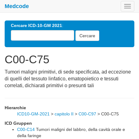
Medcode
Toggl
navig
Cercare ICD-10-GM 2021
:
Cercare
C00-C75
Tumori maligni primitivi, di sede specificata, ad eccezione
di quelli del tessuto linfatico, ematopoietico e tessuti
correlati, dichiarati primitivi o presunti tali
Hierarchie
ICD10-GM-2021
>
capitolo II
>
C00-C97
>
C00-C75
ICD Gruppen
C00-C14
Tumori maligni del labbro, della cavità orale e
della faringe