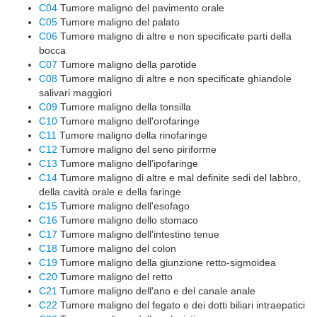
C04
Tumore maligno del pavimento orale
C05
Tumore maligno del palato
C06
Tumore maligno di altre e non specificate parti della
bocca
C07
Tumore maligno della parotide
C08
Tumore maligno di altre e non specificate ghiandole
salivari maggiori
C09
Tumore maligno della tonsilla
C10
Tumore maligno dell'orofaringe
C11
Tumore maligno della rinofaringe
C12
Tumore maligno del seno piriforme
C13
Tumore maligno dell'ipofaringe
C14
Tumore maligno di altre e mal definite sedi del labbro,
della cavità orale e della faringe
C15
Tumore maligno dell'esofago
C16
Tumore maligno dello stomaco
C17
Tumore maligno dell'intestino tenue
C18
Tumore maligno del colon
C19
Tumore maligno della giunzione retto-sigmoidea
C20
Tumore maligno del retto
C21
Tumore maligno dell'ano e del canale anale
C22
Tumore maligno del fegato e dei dotti biliari intraepatici