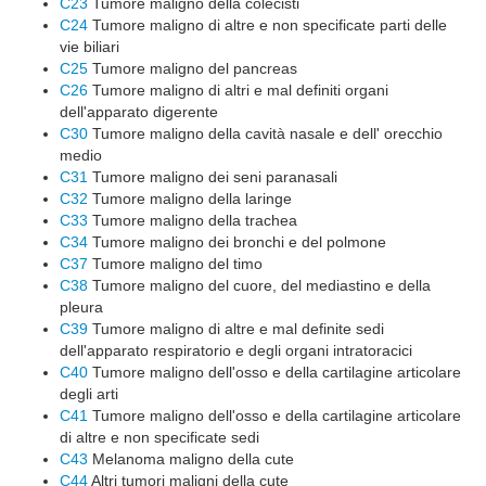
C23
Tumore maligno della colecisti
C24
Tumore maligno di altre e non specificate parti delle
vie biliari
C25
Tumore maligno del pancreas
C26
Tumore maligno di altri e mal definiti organi
dell'apparato digerente
C30
Tumore maligno della cavità nasale e dell' orecchio
medio
C31
Tumore maligno dei seni paranasali
C32
Tumore maligno della laringe
C33
Tumore maligno della trachea
C34
Tumore maligno dei bronchi e del polmone
C37
Tumore maligno del timo
C38
Tumore maligno del cuore, del mediastino e della
pleura
C39
Tumore maligno di altre e mal definite sedi
dell'apparato respiratorio e degli organi intratoracici
C40
Tumore maligno dell'osso e della cartilagine articolare
degli arti
C41
Tumore maligno dell'osso e della cartilagine articolare
di altre e non specificate sedi
C43
Melanoma maligno della cute
C44
Altri tumori maligni della cute