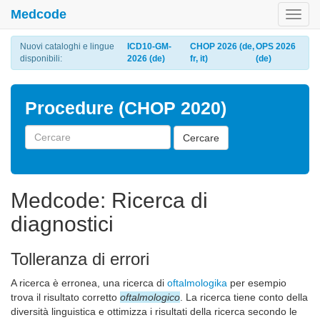
Medcode
Toggl
navig
Nuovi cataloghi e lingue
ICD10-GM-
CHOP 2026 (de,
OPS 2026
disponibili:
2026 (de)
fr, it)
(de)
Procedure (CHOP 2020)
Cercare
Medcode: Ricerca di
diagnostici
Tolleranza di errori
A ricerca è erronea, una ricerca di
oftalmologika
per esempio
trova il risultato corretto
oftalmologico
. La ricerca tiene conto della
diversità linguistica e ottimizza i risultati della ricerca secondo le