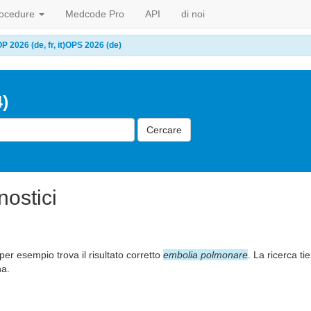
ocedure
Medcode Pro
API
di noi
 2026 (de, fr, it)
OPS 2026 (de)
)
Cercare
ostici
per esempio trova il risultato corretto
embolia polmonare
. La ricerca tie
na.