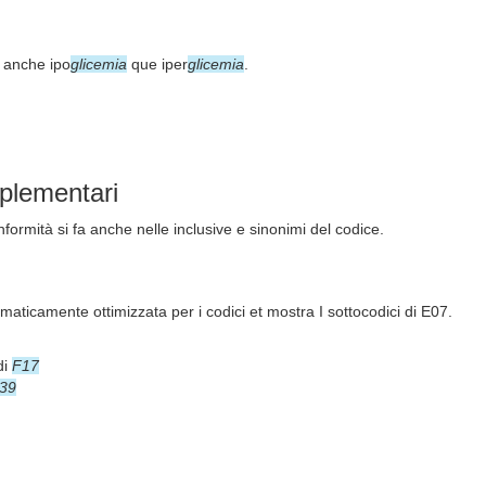
 anche ipo
glicemia
que iper
glicemia
.
pplementari
formità si fa anche nelle inclusive e sinonimi del codice.
aticamente ottimizzata per i codici et mostra I sottocodici di E07.
di
F17
39