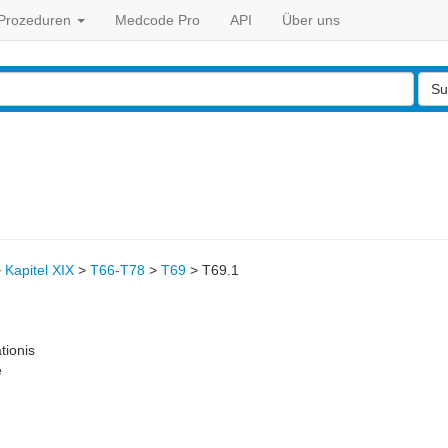
Prozeduren
Medcode Pro
API
Über uns
Su
>
Kapitel XIX
>
T66-T78
>
T69
>
T69.1
tionis
e