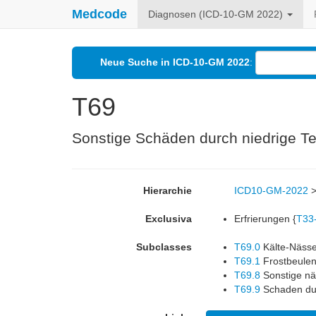
Medcode
Diagnosen (ICD-10-GM 2022)
Neue Suche in ICD-10-GM 2022
:
T69
Sonstige Schäden durch niedrige T
Hierarchie
ICD10-GM-2022
Exclusiva
Erfrierungen {
T33
Subclasses
T69.0
Kälte-Näss
T69.1
Frostbeule
T69.8
Sonstige nä
T69.9
Schaden dur