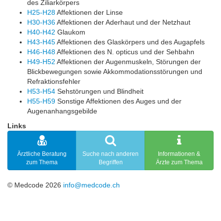
des Ziliarkörpers
H25-H28
Affektionen der Linse
H30-H36
Affektionen der Aderhaut und der Netzhaut
H40-H42
Glaukom
H43-H45
Affektionen des Glaskörpers und des Augapfels
H46-H48
Affektionen des N. opticus und der Sehbahn
H49-H52
Affektionen der Augenmuskeln, Störungen der
Blickbewegungen sowie Akkommodationsstörungen und
Refraktionsfehler
H53-H54
Sehstörungen und Blindheit
H55-H59
Sonstige Affektionen des Auges und der
Augenanhangsgebilde
Links
Ärztliche Beratung
Suche nach anderen
Informationen &
zum Thema
Begriffen
Ärzte zum Thema
© Medcode 2026
info@medcode.ch