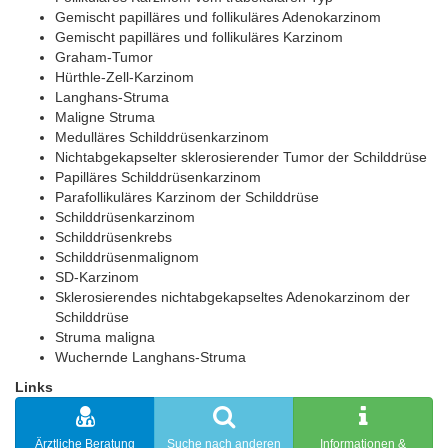
Gemischt papilläres und follikuläres Adenokarzinom
Gemischt papilläres und follikuläres Karzinom
Graham-Tumor
Hürthle-Zell-Karzinom
Langhans-Struma
Maligne Struma
Medulläres Schilddrüsenkarzinom
Nichtabgekapselter sklerosierender Tumor der Schilddrüse
Papilläres Schilddrüsenkarzinom
Parafollikuläres Karzinom der Schilddrüse
Schilddrüsenkarzinom
Schilddrüsenkrebs
Schilddrüsenmalignom
SD-Karzinom
Sklerosierendes nichtabgekapseltes Adenokarzinom der
Schilddrüse
Struma maligna
Wuchernde Langhans-Struma
Links
Ärztliche Beratung
Suche nach anderen
Informationen &