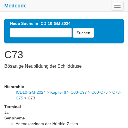
Medcode
Toggl
navig
Neue Suche in ICD-10-GM 2024
:
Suchen
C73
Bösartige Neubildung der Schilddrüse
Hierarchie
ICD10-GM-2024
>
Kapitel II
>
C00-C97
>
C00-C75
>
C73-
C75
>
C73
Terminal
Ja
Synonyme
Adenokarzinom der Hürthle-Zellen