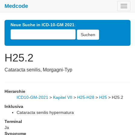
Medcode
Toggl
navig
Neue Suche in ICD-10-GM 2021
:
Suchen
H25.2
Cataracta senilis, Morgagni-Typ
Hierarchie
ICD10-GM-2021
>
Kapitel VII
>
H25-H28
>
H25
>
H25.2
Inklusiva
Cataracta senilis hypermatura
Terminal
Ja
Synonyme