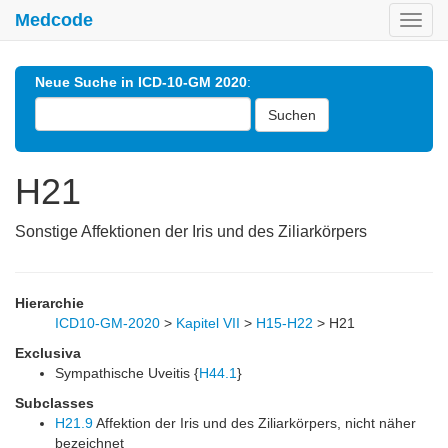
Medcode
Toggl
navig
Neue Suche in ICD-10-GM 2020
:
Suchen
H21
Sonstige Affektionen der Iris und des Ziliarkörpers
Hierarchie
ICD10-GM-2020
>
Kapitel VII
>
H15-H22
>
H21
Exclusiva
Sympathische Uveitis {
H44.1
}
Subclasses
H21.9
Affektion der Iris und des Ziliarkörpers, nicht näher
bezeichnet