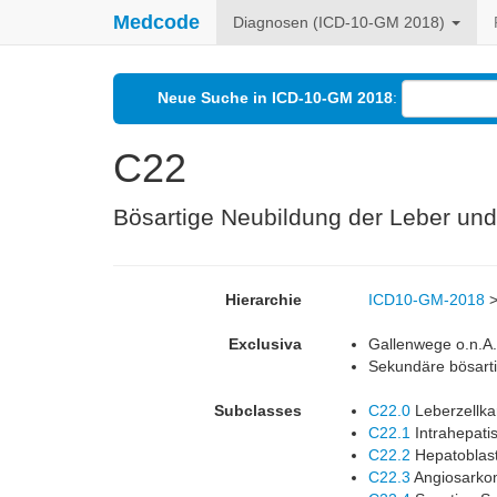
Medcode
Diagnosen (ICD-10-GM 2018)
Neue Suche in ICD-10-GM 2018
:
C22
Bösartige Neubildung der Leber und
Hierarchie
ICD10-GM-2018
Exclusiva
Gallenwege o.n.A.
Sekundäre bösarti
Subclasses
C22.0
Leberzellka
C22.1
Intrahepati
C22.2
Hepatoblas
C22.3
Angiosarko