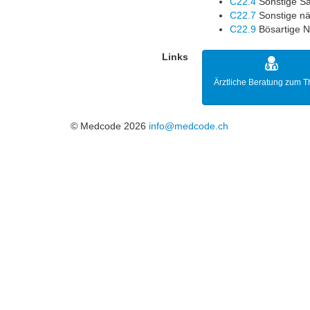
C22.4
Sonstige S
C22.7
Sonstige nä
C22.9
Bösartige N
Links
Ärztliche Beratung zum 
© Medcode 2026
info@medcode.ch