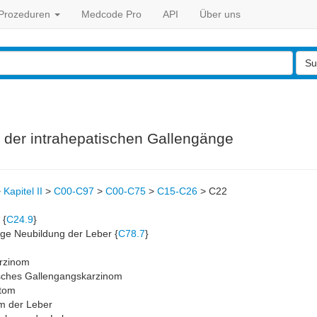
Prozeduren
Medcode Pro
API
Über uns
Su
 der intrahepatischen Gallengänge
>
Kapitel II
>
C00-C97
>
C00-C75
>
C15-C26
>
C22
 {
C24.9
}
ge Neubildung der Leber {
C78.7
}
rzinom
sches Gallengangskarzinom
tom
m der Leber