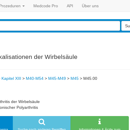
Prozeduren
Medcode Pro
API
Über uns
Su
kalisationen der Wirbelsäule
>
Kapitel XIII
>
M40-M54
>
M45-M49
>
M45
>
M45.00
hritis der Wirbelsäule
onischer Polyarthritis
Thema
Suche nach anderen Begriffen
Informationen & Ärzte zum