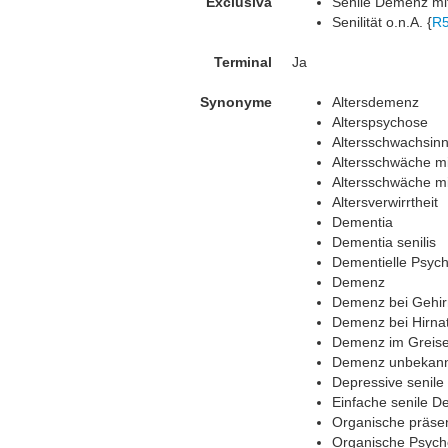
Exclusiva
Senile Demenz mit
Senilität o.n.A. {
R
Terminal
Ja
Synonyme
Altersdemenz
Alterspsychose
Altersschwachsin
Altersschwäche mi
Altersschwäche m
Altersverwirrtheit
Dementia
Dementia senilis
Dementielle Psyc
Demenz
Demenz bei Gehir
Demenz bei Hirna
Demenz im Greise
Demenz unbekann
Depressive senil
Einfache senile 
Organische präse
Organische Psych