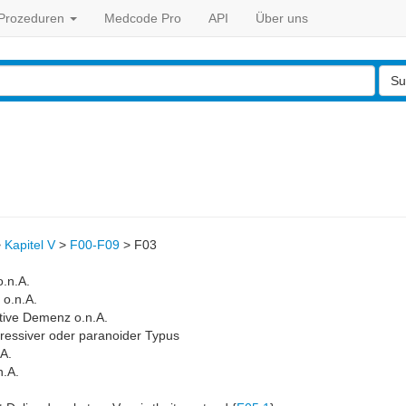
Prozeduren
Medcode Pro
API
Über uns
Su
>
Kapitel V
>
F00-F09
>
F03
.n.A.
 o.n.A.
tive Demenz o.n.A.
ressiver oder paranoider Typus
A.
n.A.