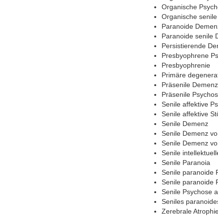
Organische Psych
Organische senil
Paranoide Demen
Paranoide senile
Persistierende D
Presbyophrene P
Presbyophrenie
Primäre degenera
Präsenile Demenz
Präsenile Psycho
Senile affektive P
Senile affektive St
Senile Demenz
Senile Demenz vo
Senile Demenz vo
Senile intellektue
Senile Paranoia
Senile paranoide
Senile paranoide 
Senile Psychose a
Seniles paranoide
Zerebrale Atroph