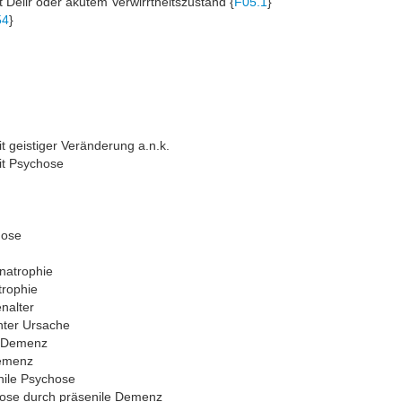
 Delir oder akutem Verwirrtheitszustand {
F05.1
}
54
}
n
t geistiger Veränderung a.n.k.
it Psychose
hose
natrophie
trophie
nalter
ter Ursache
e Demenz
Demenz
nile Psychose
ose durch präsenile Demenz