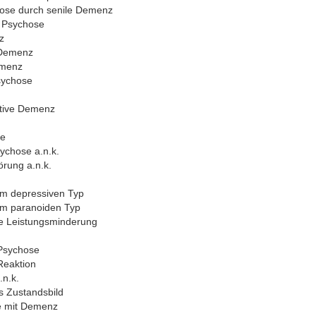
ose durch senile Demenz
e Psychose
z
 Demenz
emenz
sychose
tive Demenz
se
sychose a.n.k.
örung a.n.k.
m depressiven Typ
m paranoiden Typ
lle Leistungsminderung
 Psychose
Reaktion
.n.k.
s Zustandsbild
ie mit Demenz