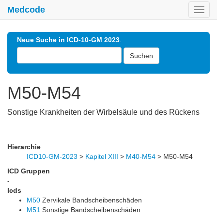
Medcode
Toggl
navig
Neue Suche in ICD-10-GM 2023
:
Suchen
M50-M54
Sonstige Krankheiten der Wirbelsäule und des Rückens
Hierarchie
ICD10-GM-2023
>
Kapitel XIII
>
M40-M54
>
M50-M54
ICD Gruppen
-
Icds
M50
Zervikale Bandscheibenschäden
M51
Sonstige Bandscheibenschäden