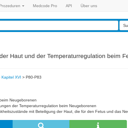
Prozeduren
Medcode Pro
API
Über uns
Su
g der Haut und der Temperaturregulation beim
>
Kapitel XVI
>
P80-P83
beim Neugeborenen
rungen der Temperaturregulation beim Neugeborenen
kheitszustände mit Beteiligung der Haut, die für den Fetus und das Ne