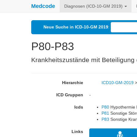
Medcode
Diagnosen (ICD-10-GM 2019)
Neue Suche in ICD-10-GM 2019
:
P80-P83
Krankheitszustände mit Beteiligun
Hierarchie
ICD10-GM-2019
ICD Gruppen
-
Icds
P80
Hypothermie 
P81
Sonstige Stö
P83
Sonstige Kran
Links