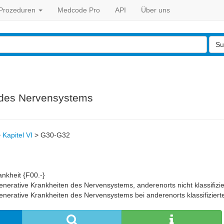
Prozeduren
Medcode Pro
API
Über uns
Su
 des Nervensystems
>
Kapitel VI
>
G30-G32
nkheit {F00.-}
nerative Krankheiten des Nervensystems, anderenorts nicht klassifizie
nerative Krankheiten des Nervensystems bei anderenorts klassifiziert