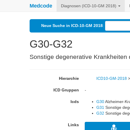
Medcode
Diagnosen (ICD-10-GM 2018)
Neue Suche in ICD-10-GM 2018
:
G30-G32
Sonstige degenerative Krankheiten
Hierarchie
ICD10-GM-2018
ICD Gruppen
-
Icds
G30
Alzheimer-Kra
G31
Sonstige dege
G32
Sonstige dege
Links