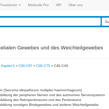
Prozeduren
Medcode Pro
API
Über uns
Su
helialen Gewebes und des Weichteilgewebes
>
Kapitel II
>
C00-C97
>
C00-C75
>
C45-C49
m [Sarcoma idiopathicum multiplex haemorrhagicum]
ubildung der peripheren Nerven und des autonomen Nervensystems
ubildung des Retroperitoneums und des Peritoneums
ubildung sonstigen Bindegewebes und anderer Weichteilgewebe