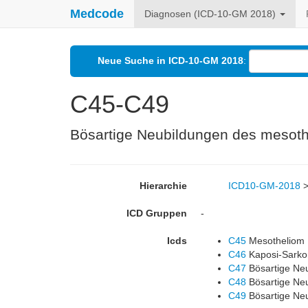
Medcode
Diagnosen (ICD-10-GM 2018)
Neue Suche in ICD-10-GM 2018
:
C45-C49
Bösartige Neubildungen des mesot
Hierarchie
ICD10-GM-2018
ICD Gruppen
-
Icds
C45
Mesotheliom
C46
Kaposi-Sarko
C47
Bösartige Ne
C48
Bösartige Ne
C49
Bösartige Ne