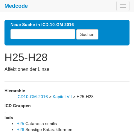
Medcode
Toggl
navig
Neue Suche in ICD-10-GM 2016
:
Suchen
H25-H28
Affektionen der Linse
Hierarchie
ICD10-GM-2016
>
Kapitel VII
>
H25-H28
ICD Gruppen
-
Icds
H25
Cataracta senilis
H26
Sonstige Kataraktformen