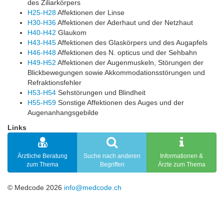
des Ziliarkörpers
H25-H28
Affektionen der Linse
H30-H36
Affektionen der Aderhaut und der Netzhaut
H40-H42
Glaukom
H43-H45
Affektionen des Glaskörpers und des Augapfels
H46-H48
Affektionen des N. opticus und der Sehbahn
H49-H52
Affektionen der Augenmuskeln, Störungen der
Blickbewegungen sowie Akkommodationsstörungen und
Refraktionsfehler
H53-H54
Sehstörungen und Blindheit
H55-H59
Sonstige Affektionen des Auges und der
Augenanhangsgebilde
Links
Ärztliche Beratung
Suche nach anderen
Informationen &
zum Thema
Begriffen
Ärzte zum Thema
© Medcode 2026
info@medcode.ch