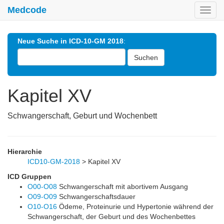
Medcode
Toggl
navig
Neue Suche in ICD-10-GM 2018
:
Suchen
Kapitel XV
Schwangerschaft, Geburt und Wochenbett
Hierarchie
ICD10-GM-2018
>
Kapitel XV
ICD Gruppen
O00-O08
Schwangerschaft mit abortivem Ausgang
O09-O09
Schwangerschaftsdauer
O10-O16
Ödeme, Proteinurie und Hypertonie während der
Schwangerschaft, der Geburt und des Wochenbettes