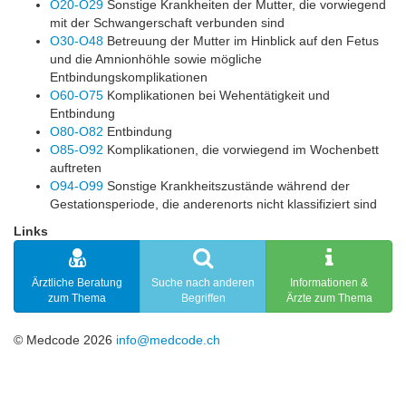
O20-O29
Sonstige Krankheiten der Mutter, die vorwiegend
mit der Schwangerschaft verbunden sind
O30-O48
Betreuung der Mutter im Hinblick auf den Fetus
und die Amnionhöhle sowie mögliche
Entbindungskomplikationen
O60-O75
Komplikationen bei Wehentätigkeit und
Entbindung
O80-O82
Entbindung
O85-O92
Komplikationen, die vorwiegend im Wochenbett
auftreten
O94-O99
Sonstige Krankheitszustände während der
Gestationsperiode, die anderenorts nicht klassifiziert sind
Links
Ärztliche Beratung
Suche nach anderen
Informationen &
zum Thema
Begriffen
Ärzte zum Thema
© Medcode 2026
info@medcode.ch