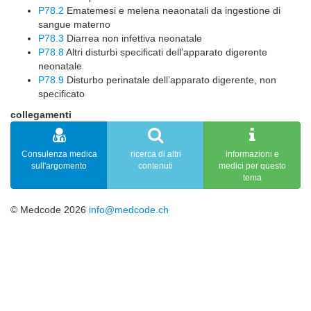
P78.2
Ematemesi e melena neaonatali da ingestione di
sangue materno
P78.3
Diarrea non infettiva neonatale
P78.8
Altri disturbi specificati dell’apparato digerente
neonatale
P78.9
Disturbo perinatale dell’apparato digerente, non
specificato
collegamenti
Consulenza medica
ricerca di altri
informazioni e
sull'argomento
contenuti
medici per questo
tema
© Medcode 2026
info@medcode.ch