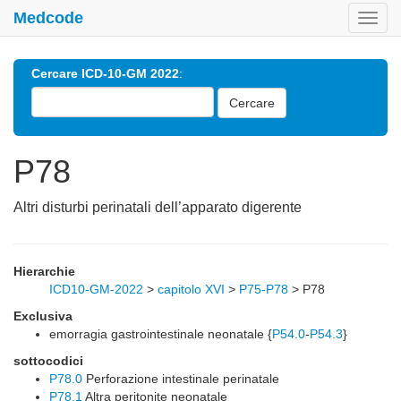
Medcode
Toggl
navig
Cercare ICD-10-GM 2022
:
Cercare
P78
Altri disturbi perinatali dell’apparato digerente
Hierarchie
ICD10-GM-2022
>
capitolo XVI
>
P75-P78
>
P78
Exclusiva
emorragia gastrointestinale neonatale {
P54.0
-
P54.3
}
sottocodici
P78.0
Perforazione intestinale perinatale
P78.1
Altra peritonite neonatale