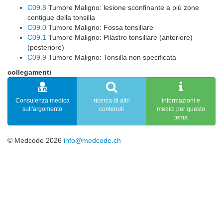
C09.8
Tumore Maligno: lesione sconfinante a più zone
contigue della tonsilla
C09.0
Tumore Maligno: Fossa tonsillare
C09.1
Tumore Maligno: Pilastro tonsillare (anteriore)
(posteriore)
C09.9
Tumore Maligno: Tonsilla non specificata
collegamenti
Consulenza medica
ricerca di altri
informazioni e
sull'argomento
contenuti
medici per questo
tema
© Medcode 2026
info@medcode.ch