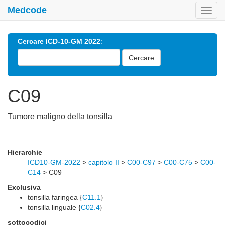
Medcode
Toggl
navig
Cercare ICD-10-GM 2022
:
Cercare
C09
Tumore maligno della tonsilla
Hierarchie
ICD10-GM-2022
>
capitolo II
>
C00-C97
>
C00-C75
>
C00-
C14
>
C09
Exclusiva
tonsilla faringea {
C11.1
}
tonsilla linguale {
C02.4
}
sottocodici