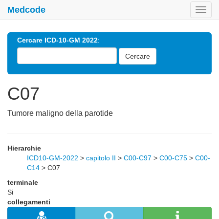
Medcode
Toggl
navig
Cercare ICD-10-GM 2022
:
Cercare
C07
Tumore maligno della parotide
Hierarchie
ICD10-GM-2022
>
capitolo II
>
C00-C97
>
C00-C75
>
C00-
C14
>
C07
terminale
Si
collegamenti