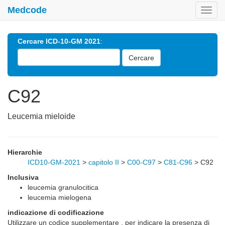
Medcode
Toggl
navig
Cercare ICD-10-GM 2021
:
Cercare
C92
Leucemia mieloide
Hierarchie
ICD10-GM-2021
>
capitolo II
>
C00-C97
>
C81-C96
>
C92
Inclusiva
leucemia granulocitica
leucemia mielogena
indicazione di codificazione
Utilizzare un codice supplementare , per indicare la presenza di