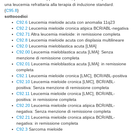
una leucemia refrattaria alla terapia di induzione standard.
{
C95.8
}
sottocodici
C92.6
Leucemia mieloide acuta con anomalia 11q23
C92.2
Leucemia mieloide cronica atipica BCR/ABL-negativa
C92.71
Altra leucemia mieloide: in remissione completa
C92.8
Leucemia mieloide acuta con displasia multilineare
C92.0
Leucemia mieloblastica acuta [LMA]
C92.00
Leucemia mieloblastica acuta [LMA]: Senza
menzione di remissione completa
C92.01
Leucemia mieloblastica acuta [LMA]: in remissione
completa
C92.1
Leucemia mieloide cronica [LMC], BCR/ABL-positiva
C92.10
Leucemia mieloide cronica [LMC], BCR/ABL-
positiva: Senza menzione di remissione completa
C92.11
Leucemia mieloide cronica [LMC], BCR/ABL-
positiva: in remissione completa
C92.20
Leucemia mieloide cronica atipica BCR/ABL-
negativa: Senza menzione di remissione completa
C92.21
Leucemia mieloide cronica atipica BCR/ABL-
negativa: in remissione completa
C92.3
Sarcoma mieloide