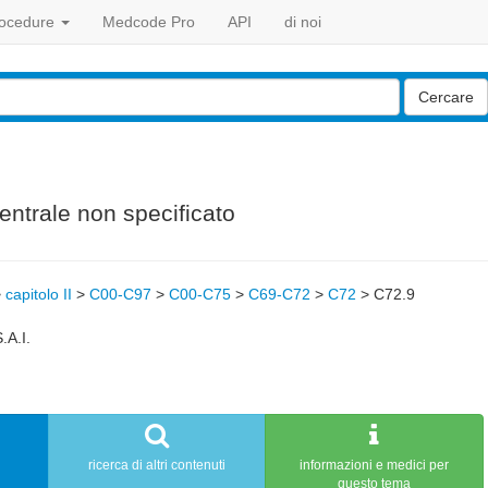
ocedure
Medcode Pro
API
di noi
Cercare
ntrale non specificato
>
capitolo II
>
C00-C97
>
C00-C75
>
C69-C72
>
C72
>
C72.9
.A.I.
ricerca di altri contenuti
informazioni e medici per
questo tema