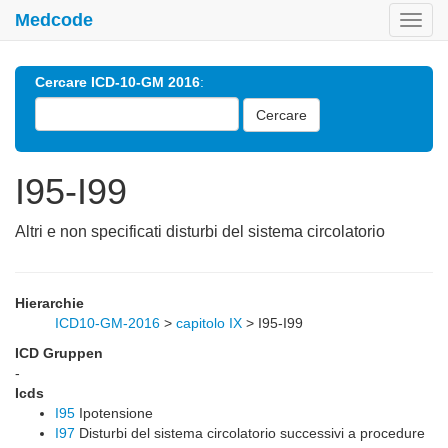
Medcode
Toggl
navig
Cercare ICD-10-GM 2016
:
Cercare
I95-I99
Altri e non specificati disturbi del sistema circolatorio
Hierarchie
ICD10-GM-2016
>
capitolo IX
>
I95-I99
ICD Gruppen
-
Icds
I95
Ipotensione
I97
Disturbi del sistema circolatorio successivi a procedure