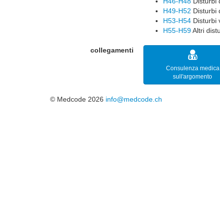
H46-H48
Disturbi 
H49-H52
Disturbi 
H53-H54
Disturbi v
H55-H59
Altri dist
collegamenti
Consulenza medica
sull'argomento
© Medcode 2026
info@medcode.ch