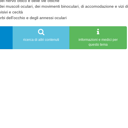
del nervo ottico e delle vie ottiche
dei muscoli oculari, dei movimenti binoculari, di accomodazione e vizi di
isivi e cecità
urbi dell’occhio e degli annessi oculari
ricerca di altri contenuti
informazioni e medici per
questo tema