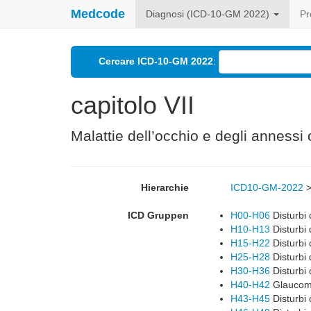
Medcode
Diagnosi (ICD-10-GM 2022)
Pr
Cercare ICD-10-GM 2022
:
capitolo VII
Malattie dell’occhio e degli annessi 
Hierarchie
ICD10-GM-2022
ICD Gruppen
H00-H06
Disturbi 
H10-H13
Disturbi 
H15-H22
Disturbi d
H25-H28
Disturbi d
H30-H36
Disturbi 
H40-H42
Glauco
H43-H45
Disturbi 