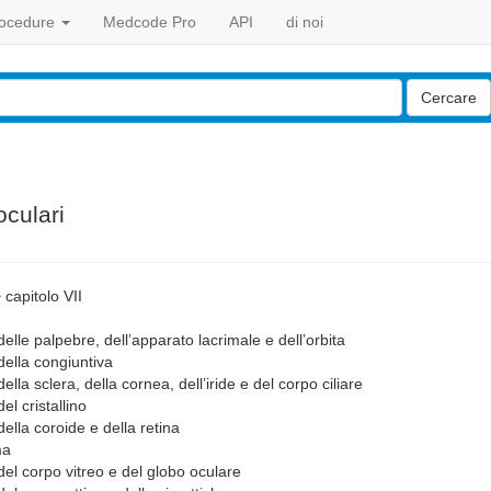
ocedure
Medcode Pro
API
di noi
Cercare
oculari
>
capitolo VII
delle palpebre, dell’apparato lacrimale e dell’orbita
della congiuntiva
ella sclera, della cornea, dell’iride e del corpo ciliare
el cristallino
della coroide e della retina
ma
del corpo vitreo e del globo oculare