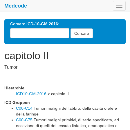
Medcode
Toggl
navig
Cercare ICD-10-GM 2016
:
Cercare
capitolo II
Tumori
Hierarchie
ICD10-GM-2016
>
capitolo II
ICD Gruppen
C00-C14
Tumori maligni del labbro, della cavità orale e
della faringe
C00-C75
Tumori maligni primitivi, di sede specificata, ad
eccezione di quelli del tessuto linfatico, ematopoietico e