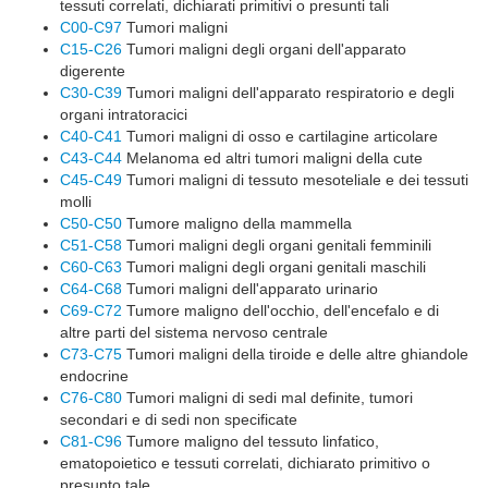
tessuti correlati, dichiarati primitivi o presunti tali
C00-C97
Tumori maligni
C15-C26
Tumori maligni degli organi dell'apparato
digerente
C30-C39
Tumori maligni dell'apparato respiratorio e degli
organi intratoracici
C40-C41
Tumori maligni di osso e cartilagine articolare
C43-C44
Melanoma ed altri tumori maligni della cute
C45-C49
Tumori maligni di tessuto mesoteliale e dei tessuti
molli
C50-C50
Tumore maligno della mammella
C51-C58
Tumori maligni degli organi genitali femminili
C60-C63
Tumori maligni degli organi genitali maschili
C64-C68
Tumori maligni dell'apparato urinario
C69-C72
Tumore maligno dell'occhio, dell'encefalo e di
altre parti del sistema nervoso centrale
C73-C75
Tumori maligni della tiroide e delle altre ghiandole
endocrine
C76-C80
Tumori maligni di sedi mal definite, tumori
secondari e di sedi non specificate
C81-C96
Tumore maligno del tessuto linfatico,
ematopoietico e tessuti correlati, dichiarato primitivo o
presunto tale