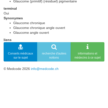
Glaucome (primitif) (résiduel) pigmentaire
terminal
Oui
Synonymes
Glaucome chronique
Glaucome chronique angle ouvert
Glaucome angle ouvert
liens
Conseils médicaux
recherche d'autres
informations et
sur le sujet
notions
médecins à ce sujet
© Medcode 2026
info@medcode.ch