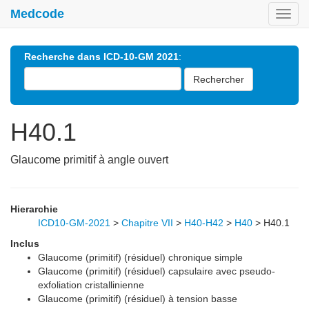
Medcode
Toggl
navig
Recherche dans ICD-10-GM 2021
:
Rechercher
H40.1
Glaucome primitif à angle ouvert
Hierarchie
ICD10-GM-2021
>
Chapitre VII
>
H40-H42
>
H40
>
H40.1
Inclus
Glaucome (primitif) (résiduel) chronique simple
Glaucome (primitif) (résiduel) capsulaire avec pseudo-
exfoliation cristallinienne
Glaucome (primitif) (résiduel) à tension basse