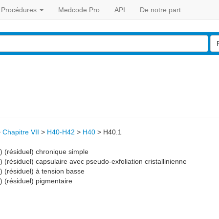
Procédures
Medcode Pro
API
De notre part
>
Chapitre VII
>
H40-H42
>
H40
>
H40.1
) (résiduel) chronique simple
) (résiduel) capsulaire avec pseudo-exfoliation cristallinienne
) (résiduel) à tension basse
) (résiduel) pigmentaire