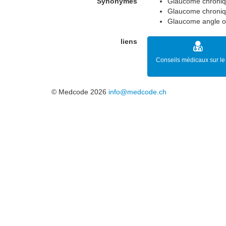
Synonymes
Glaucome chroni
Glaucome chroniq
Glaucome angle o
liens
Conseils médicaux sur le 
© Medcode 2026
info@medcode.ch