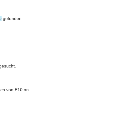
e
gefunden.
gesucht.
des von E10 an.