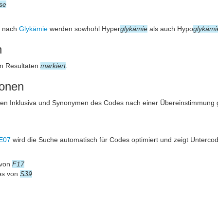
se
e nach
Glykämie
werden sowhohl Hyper
glykämie
als auch Hypo
glykämi
n
n Resultaten
markiert
.
ionen
den Inklusiva und Synonymen des Codes nach einer Übereinstimmung 
E07
wird die Suche automatisch für Codes optimiert und zeigt Unterco
 von
F17
es von
S39