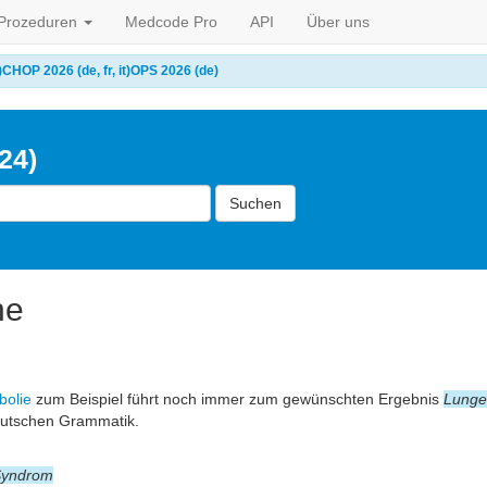
Prozeduren
Medcode Pro
API
Über uns
)
CHOP 2026 (de, fr, it)
OPS 2026 (de)
24)
Suchen
he
bolie
zum Beispiel führt noch immer zum gewünschten Ergebnis
Lunge
eutschen Grammatik.
-Syndrom