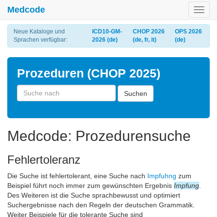
Medcode
Toggl
navig
Neue Kataloge und
ICD10-GM-
CHOP 2026
OPS 2026
Sprachen verfügbar:
2026 (de)
(de, fr, it)
(de)
Prozeduren (CHOP 2025)
Suchen
Medcode: Prozedurensuche
Fehlertoleranz
Die Suche ist fehlertolerant, eine Suche nach
Impfuhng
zum
Beispiel führt noch immer zum gewünschten Ergebnis
Impfung
.
Des Weiteren ist die Suche sprachbewusst und optimiert
Suchergebnisse nach den Regeln der deutschen Grammatik.
Weiter Beispiele für die tolerante Suche sind