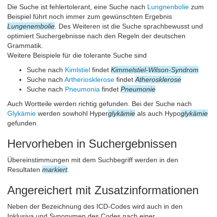
Die Suche ist fehlertolerant, eine Suche nach
Lungnenbolie
zum
Beispiel führt noch immer zum gewünschten Ergebnis
Lungenembolie
. Des Weiteren ist die Suche sprachbewusst und
optimiert Suchergebnisse nach den Regeln der deutschen
Grammatik.
Weitere Beispiele für die tolerante Suche sind
Suche nach
Kimlstiel
findet
Kimmelstiel-Wilson-Syndrom
Suche nach
Artheriosklerose
findet
Atherosklerose
Suche nach
Pneumonia
findet
Pneumonie
Auch Wortteile werden richtig gefunden. Bei der Suche nach
Glykämie
werden sowhohl Hyper
glykämie
als auch Hypo
glykämie
gefunden.
Hervorheben in Suchergebnissen
Übereinstimmungen mit dem Suchbegriff werden in den
Resultaten
markiert
.
Angereichert mit Zusatzinformationen
Neben der Bezeichnung des ICD-Codes wird auch in den
Inklusiva und Synonymen des Codes nach einer