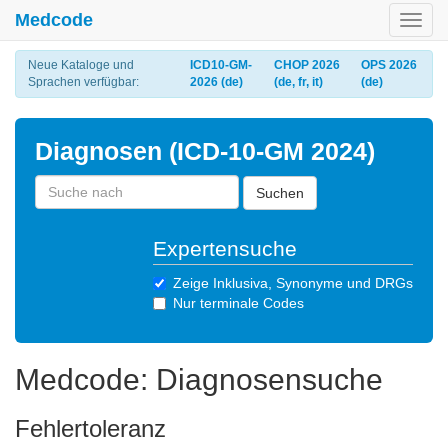
Medcode
Toggl
navig
Neue Kataloge und
ICD10-GM-
CHOP 2026
OPS 2026
Sprachen verfügbar:
2026 (de)
(de, fr, it)
(de)
Diagnosen (ICD-10-GM 2024)
Suchen
Expertensuche
Zeige Inklusiva, Synonyme und DRGs
Nur terminale Codes
Medcode: Diagnosensuche
Fehlertoleranz