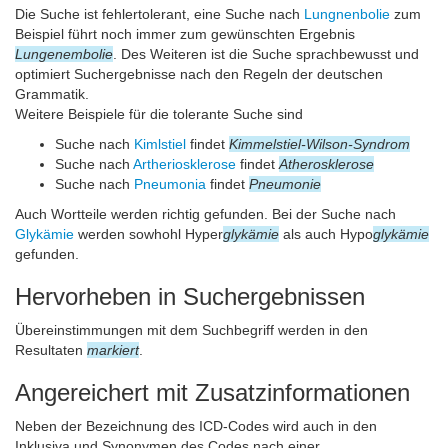
Die Suche ist fehlertolerant, eine Suche nach
Lungnenbolie
zum
Beispiel führt noch immer zum gewünschten Ergebnis
Lungenembolie
. Des Weiteren ist die Suche sprachbewusst und
optimiert Suchergebnisse nach den Regeln der deutschen
Grammatik.
Weitere Beispiele für die tolerante Suche sind
Suche nach
Kimlstiel
findet
Kimmelstiel-Wilson-Syndrom
Suche nach
Artheriosklerose
findet
Atherosklerose
Suche nach
Pneumonia
findet
Pneumonie
Auch Wortteile werden richtig gefunden. Bei der Suche nach
Glykämie
werden sowhohl Hyper
glykämie
als auch Hypo
glykämie
gefunden.
Hervorheben in Suchergebnissen
Übereinstimmungen mit dem Suchbegriff werden in den
Resultaten
markiert
.
Angereichert mit Zusatzinformationen
Neben der Bezeichnung des ICD-Codes wird auch in den
Inklusiva und Synonymen des Codes nach einer