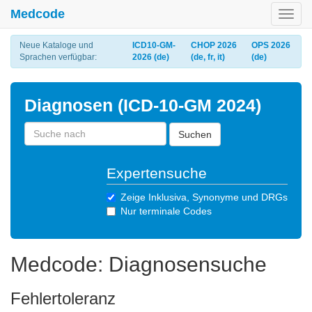
Medcode
Toggl
navig
Neue Kataloge und
ICD10-GM-
CHOP 2026
OPS 2026
Sprachen verfügbar:
2026 (de)
(de, fr, it)
(de)
Diagnosen (ICD-10-GM 2024)
Suchen
Expertensuche
Zeige Inklusiva, Synonyme und DRGs
Nur terminale Codes
Medcode: Diagnosensuche
Fehlertoleranz