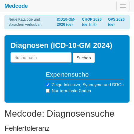
Medcode
Toggl
navig
Neue Kataloge und
ICD10-GM-
CHOP 2026
OPS 2026
Sprachen verfügbar:
2026 (de)
(de, fr, it)
(de)
Diagnosen (ICD-10-GM 2024)
Suchen
Expertensuche
Zeige Inklusiva, Synonyme und DRGs
Nur terminale Codes
Medcode: Diagnosensuche
Fehlertoleranz