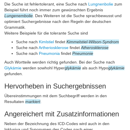
Die Suche ist fehlertolerant, eine Suche nach
Lungnenbolie
zum
Beispiel führt noch immer zum gewünschten Ergebnis
Lungenembolie
. Des Weiteren ist die Suche sprachbewusst und
optimiert Suchergebnisse nach den Regeln der deutschen
Grammatik.
Weitere Beispiele für die tolerante Suche sind
Suche nach
Kimlstiel
findet
Kimmelstiel-Wilson-Syndrom
Suche nach
Artheriosklerose
findet
Atherosklerose
Suche nach
Pneumonia
findet
Pneumonie
Auch Wortteile werden richtig gefunden. Bei der Suche nach
Glykämie
werden sowhohl Hyper
glykämie
als auch Hypo
glykämie
gefunden.
Hervorheben in Suchergebnissen
Übereinstimmungen mit dem Suchbegriff werden in den
Resultaten
markiert
.
Angereichert mit Zusatzinformationen
Neben der Bezeichnung des ICD-Codes wird auch in den
Inklusiva und Synonymen des Codes nach einer