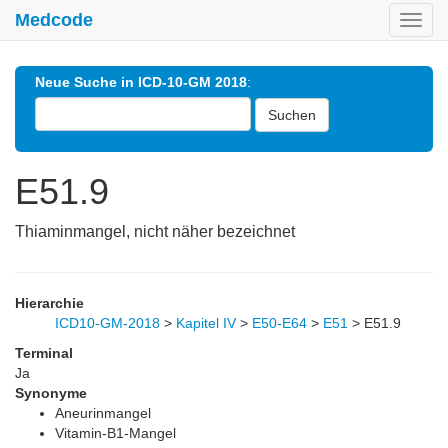
Medcode
Toggl
navig
Neue Suche in ICD-10-GM 2018
:
Suchen
E51.9
Thiaminmangel, nicht näher bezeichnet
Hierarchie
ICD10-GM-2018
>
Kapitel IV
>
E50-E64
>
E51
>
E51.9
Terminal
Ja
Synonyme
Aneurinmangel
Vitamin-B1-Mangel