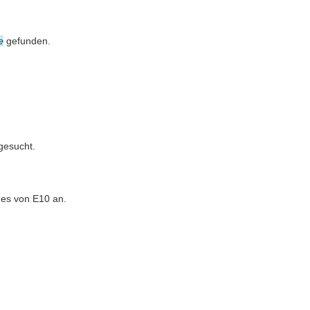
e
gefunden.
gesucht.
des von E10 an.