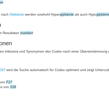
se
e nach
Glykämie
werden sowhohl Hyper
glykämie
als auch Hypo
glykämi
n
n Resultaten
markiert
.
ionen
den Inklusiva und Synonymen des Codes nach einer Übereinstimmung 
E07
wird die Suche automatisch für Codes optimiert und zeigt Unterco
 von
F17
es von
S39