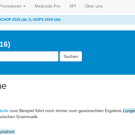
Prozeduren
Medcode Pro
API
Über uns
)
CHOP 2026 (de, fr, it)
OPS 2026 (de)
16)
Suchen
he
bolie
zum Beispiel führt noch immer zum gewünschten Ergebnis
Lunge
eutschen Grammatik.
-Syndrom