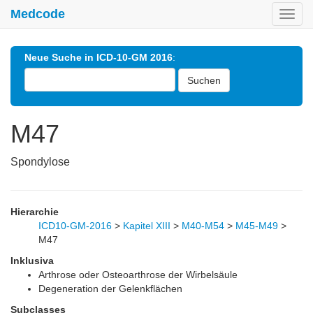
Medcode
Toggl
navig
Neue Suche in ICD-10-GM 2016
:
Suchen
M47
Spondylose
Hierarchie
ICD10-GM-2016
>
Kapitel XIII
>
M40-M54
>
M45-M49
>
M47
Inklusiva
Arthrose oder Osteoarthrose der Wirbelsäule
Degeneration der Gelenkflächen
Subclasses