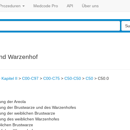
Prozeduren
Medcode Pro
API
Über uns
Su
und Warzenhof
>
Kapitel II
>
C00-C97
>
C00-C75
>
C50-C50
>
C50
>
C50.0
ung der Areola
dung der Brustwarze und des Warzenhofes
ung der weiblichen Brustwarze
ung des weiblichen Warzenhofes
lichen Brustwarze