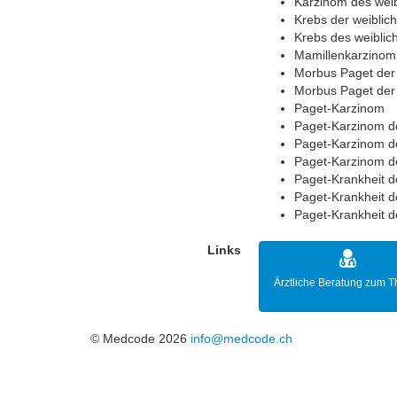
Karzinom des wei
Krebs der weiblic
Krebs des weibli
Mamillenkarzinom
Morbus Paget der
Morbus Paget der
Paget-Karzinom
Paget-Karzinom d
Paget-Karzinom d
Paget-Karzinom 
Paget-Krankheit d
Paget-Krankheit d
Paget-Krankheit d
Links
Ärztliche Beratung zum 
© Medcode 2026
info@medcode.ch