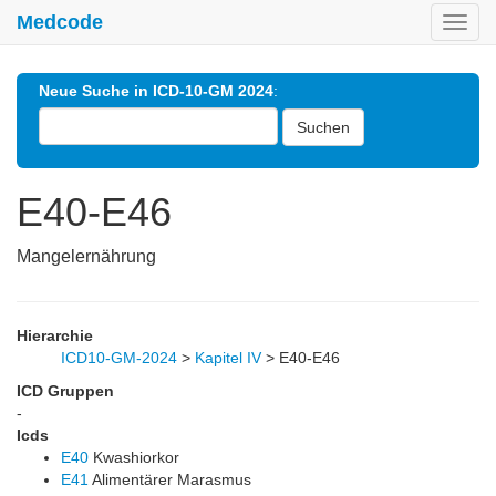
Medcode
Toggl
navig
Neue Suche in ICD-10-GM 2024
:
Suchen
E40-E46
Mangelernährung
Hierarchie
ICD10-GM-2024
>
Kapitel IV
>
E40-E46
ICD Gruppen
-
Icds
E40
Kwashiorkor
E41
Alimentärer Marasmus