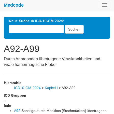
Medcode
Toggl
navig
Neue Suche in ICD-10-GM 2024
:
Suchen
A92-A99
Durch Arthropoden übertragene Viruskrankheiten und
virale hämorrhagische Fieber
Hierarchie
ICD10-GM-2024
>
Kapitel I
>
A92-A99
ICD Gruppen
-
Icds
A92
Sonstige durch Moskitos [Stechmücken] übertragene