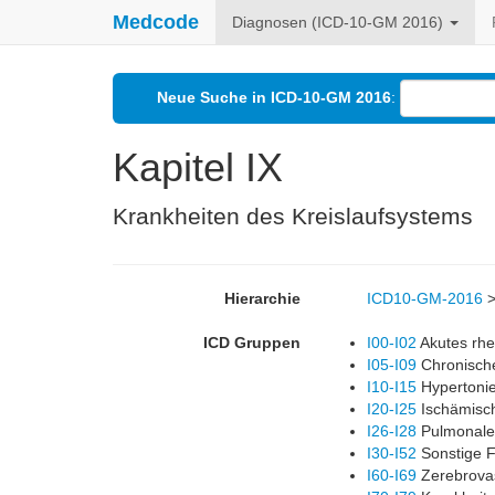
Medcode
Diagnosen (ICD-10-GM 2016)
Neue Suche in ICD-10-GM 2016
:
Kapitel IX
Krankheiten des Kreislaufsystems
Hierarchie
ICD10-GM-2016
ICD Gruppen
I00-I02
Akutes rhe
I05-I09
Chronische
I10-I15
Hypertonie
I20-I25
Ischämisch
I26-I28
Pulmonale 
I30-I52
Sonstige F
I60-I69
Zerebrovas