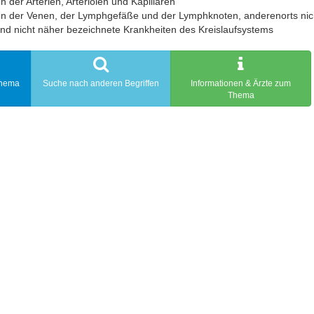
 der Arterien, Arteriolen und Kapillaren
n der Venen, der Lymphgefäße und der Lymphknoten, anderenorts nicht 
nd nicht näher bezeichnete Krankheiten des Kreislaufsystems
Thema
Suche nach anderen Begriffen
Informationen & Ärzte zum
Thema