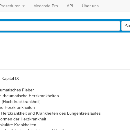
Prozeduren
Medcode Pro
API
Über uns
Su
>
Kapitel IX
umatisches Fieber
 rheumatische Herzkrankheiten
 [Hochdruckkrankheit]
e Herzkrankheiten
Herzkrankheit und Krankheiten des Lungenkreislaufes
ormen der Herzkrankheit
kuläre Krankheiten