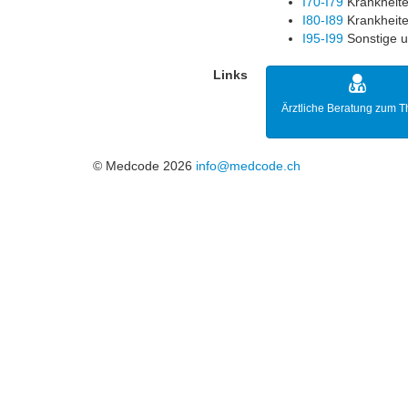
I70-I79
Krankheiten
I80-I89
Krankheite
I95-I99
Sonstige u
Links
Ärztliche Beratung zum 
© Medcode 2026
info@medcode.ch