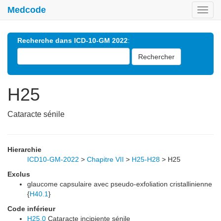
Medcode
Toggl
navig
Recherche dans ICD-10-GM 2022
:
Rechercher
H25
Cataracte sénile
Hierarchie
ICD10-GM-2022
>
Chapitre VII
>
H25-H28
>
H25
Exclus
glaucome capsulaire avec pseudo-exfoliation cristallinienne
{
H40.1
}
Code inférieur
H25.0
Cataracte incipiente sénile