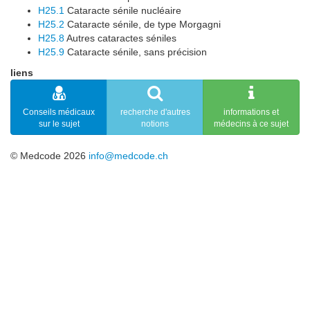
H25.1
Cataracte sénile nucléaire
H25.2
Cataracte sénile, de type Morgagni
H25.8
Autres cataractes séniles
H25.9
Cataracte sénile, sans précision
liens
Conseils médicaux
recherche d'autres
informations et
sur le sujet
notions
médecins à ce sujet
© Medcode 2026
info@medcode.ch